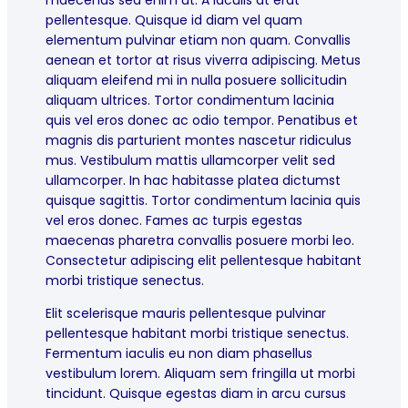
maecenas sed enim ut. A iaculis at erat
pellentesque. Quisque id diam vel quam
elementum pulvinar etiam non quam. Convallis
aenean et tortor at risus viverra adipiscing. Metus
aliquam eleifend mi in nulla posuere sollicitudin
aliquam ultrices. Tortor condimentum lacinia
quis vel eros donec ac odio tempor. Penatibus et
magnis dis parturient montes nascetur ridiculus
mus. Vestibulum mattis ullamcorper velit sed
ullamcorper. In hac habitasse platea dictumst
quisque sagittis. Tortor condimentum lacinia quis
vel eros donec. Fames ac turpis egestas
maecenas pharetra convallis posuere morbi leo.
Consectetur adipiscing elit pellentesque habitant
morbi tristique senectus.
Elit scelerisque mauris pellentesque pulvinar
pellentesque habitant morbi tristique senectus.
Fermentum iaculis eu non diam phasellus
vestibulum lorem. Aliquam sem fringilla ut morbi
tincidunt. Quisque egestas diam in arcu cursus